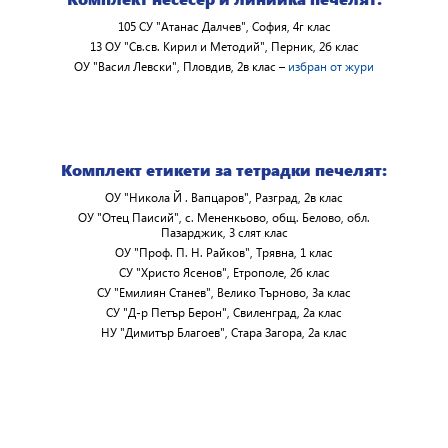
105 СУ "Атанас Далчев", София, 4г клас
13 ОУ "Св.св. Кирил и Методий", Перник, 2б клас
ОУ "Васил Левски", Пловдив, 2в клас –
избран от жури
Комплект етикети за тетрадки печелят:
ОУ "Никола Й . Вапцаров", Разград, 2в клас
ОУ "Отец Паисий", с. Мененкьово, общ. Белово, обл.
Пазарджик, 3 слят клас
ОУ "Проф. П. Н. Райков", Трявна, 1 клас
СУ "Христо Ясенов", Етрополе, 2б клас
СУ "Емилиян Станев", Велико Търново, 3а клас
СУ "Д-р Петър Берон", Свиленград, 2а клас
НУ "Димитър Благоев", Стара Загора, 2а клас