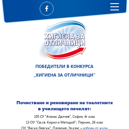
ПОБЕДИТЕЛИ В КОНКУРСА
„ХИГИЕНА ЗА ОТЛИЧНИЦИ“
Почистване и реновиране на тоалетните
в училището печелят:
105 СУ "Атанас Далчев", София, 4г клас
13 ОУ "Св.св. Кирил и Методий", Перник, 2б клас
ОУ "Васил Левски", Пловдив, 2в клас –
избран от жури