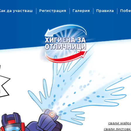
Как да участваш
Регистрация
Галерия
Правила
Побе
свали wallp
свали листовк