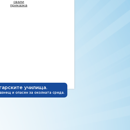
свали
приказка
лгарските училища.
азнещ и опасен за околната среда.