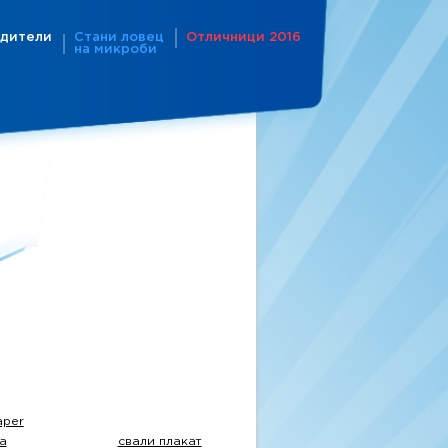
дители
Стани ловец
Отличници 2016
на микроби
aper
а
свали плакат